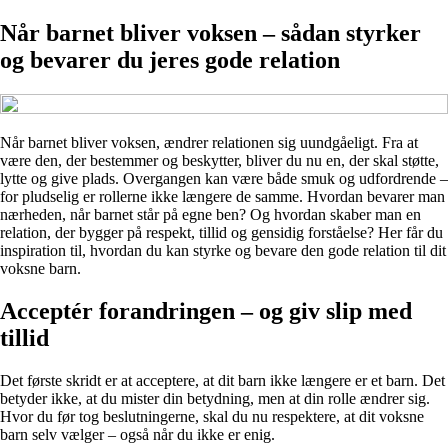
Når barnet bliver voksen – sådan styrker
og bevarer du jeres gode relation
Når barnet bliver voksen, ændrer relationen sig uundgåeligt. Fra at
være den, der bestemmer og beskytter, bliver du nu en, der skal støtte,
lytte og give plads. Overgangen kan være både smuk og udfordrende –
for pludselig er rollerne ikke længere de samme. Hvordan bevarer man
nærheden, når barnet står på egne ben? Og hvordan skaber man en
relation, der bygger på respekt, tillid og gensidig forståelse? Her får du
inspiration til, hvordan du kan styrke og bevare den gode relation til dit
voksne barn.
Acceptér forandringen – og giv slip med
tillid
Det første skridt er at acceptere, at dit barn ikke længere er et barn. Det
betyder ikke, at du mister din betydning, men at din rolle ændrer sig.
Hvor du før tog beslutningerne, skal du nu respektere, at dit voksne
barn selv vælger – også når du ikke er enig.