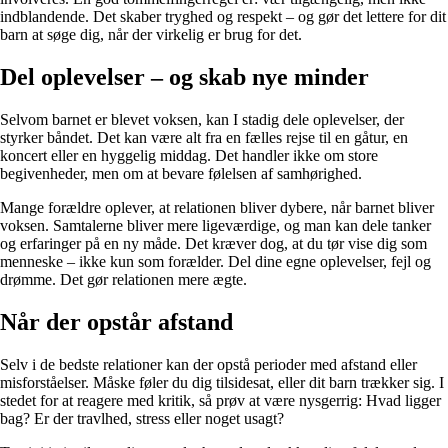
indblandende. Det skaber tryghed og respekt – og gør det lettere for dit
barn at søge dig, når der virkelig er brug for det.
Del oplevelser – og skab nye minder
Selvom barnet er blevet voksen, kan I stadig dele oplevelser, der
styrker båndet. Det kan være alt fra en fælles rejse til en gåtur, en
koncert eller en hyggelig middag. Det handler ikke om store
begivenheder, men om at bevare følelsen af samhørighed.
Mange forældre oplever, at relationen bliver dybere, når barnet bliver
voksen. Samtalerne bliver mere ligeværdige, og man kan dele tanker
og erfaringer på en ny måde. Det kræver dog, at du tør vise dig som
menneske – ikke kun som forælder. Del dine egne oplevelser, fejl og
drømme. Det gør relationen mere ægte.
Når der opstår afstand
Selv i de bedste relationer kan der opstå perioder med afstand eller
misforståelser. Måske føler du dig tilsidesat, eller dit barn trækker sig. I
stedet for at reagere med kritik, så prøv at være nysgerrig: Hvad ligger
bag? Er der travlhed, stress eller noget usagt?