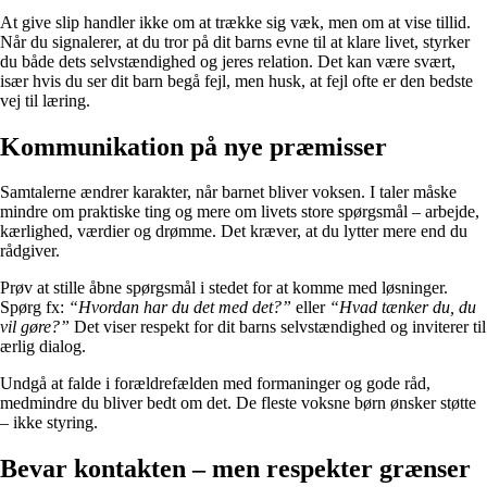
At give slip handler ikke om at trække sig væk, men om at vise tillid.
Når du signalerer, at du tror på dit barns evne til at klare livet, styrker
du både dets selvstændighed og jeres relation. Det kan være svært,
især hvis du ser dit barn begå fejl, men husk, at fejl ofte er den bedste
vej til læring.
Kommunikation på nye præmisser
Samtalerne ændrer karakter, når barnet bliver voksen. I taler måske
mindre om praktiske ting og mere om livets store spørgsmål – arbejde,
kærlighed, værdier og drømme. Det kræver, at du lytter mere end du
rådgiver.
Prøv at stille åbne spørgsmål i stedet for at komme med løsninger.
Spørg fx:
“Hvordan har du det med det?”
eller
“Hvad tænker du, du
vil gøre?”
Det viser respekt for dit barns selvstændighed og inviterer til
ærlig dialog.
Undgå at falde i forældrefælden med formaninger og gode råd,
medmindre du bliver bedt om det. De fleste voksne børn ønsker støtte
– ikke styring.
Bevar kontakten – men respekter grænser