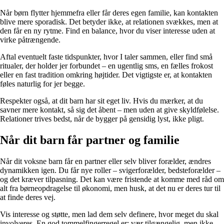
Når børn flytter hjemmefra eller får deres egen familie, kan kontakten
blive mere sporadisk. Det betyder ikke, at relationen svækkes, men at
den får en ny rytme. Find en balance, hvor du viser interesse uden at
virke påtrængende.
Aftal eventuelt faste tidspunkter, hvor I taler sammen, eller find små
ritualer, der holder jer forbundet – en ugentlig sms, en fælles frokost
eller en fast tradition omkring højtider. Det vigtigste er, at kontakten
føles naturlig for jer begge.
Respekter også, at dit barn har sit eget liv. Hvis du mærker, at du
savner mere kontakt, så sig det åbent – men uden at give skyldfølelse.
Relationer trives bedst, når de bygger på gensidig lyst, ikke pligt.
Når dit barn får partner og familie
Når dit voksne barn får en partner eller selv bliver forælder, ændres
dynamikken igen. Du får nye roller – svigerforælder, bedsteforælder –
og det kræver tilpasning. Det kan være fristende at komme med råd om
alt fra børneopdragelse til økonomi, men husk, at det nu er deres tur til
at finde deres vej.
Vis interesse og støtte, men lad dem selv definere, hvor meget du skal
involveres. En god tommelfingerregel er: vær tilgængelig, men ikke