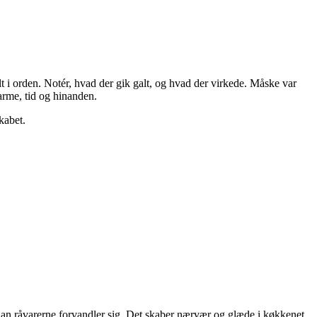
 i orden. Notér, hvad der gik galt, og hvad der virkede. Måske var
varme, tid og hinanden.
kabet.
rdan råvarerne forvandler sig. Det skaber nærvær og glæde i køkkenet,