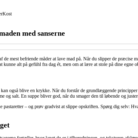
er
Kost
 maden med sanserne
de mest befriende måder at lave mad på. Når du slipper de præcise mål o
t kunne alt på gefühl fra dag ét, men om at lære at stole på dine egne o
e kan også blive en krykke. Når du forstår de grundlæggende princippe
 salt. En suppe bliver god, når du smager den til løbende og justerer m
e pastaretter – og prøv gradvist at slippe opskriften. Spørg dig selv: Hva
get
sagerne fortæller, hvor langt de er i tilberedningen, og teksturen afslør