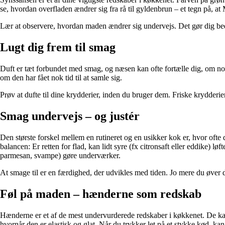
se, hvordan overfladen ændrer sig fra rå til gyldenbrun – et tegn på, a
Lær at observere, hvordan maden ændrer sig undervejs. Det gør dig bedre
Lugt dig frem til smag
Duft er tæt forbundet med smag, og næsen kan ofte fortælle dig, om noge
om den har fået nok tid til at samle sig.
Prøv at dufte til dine krydderier, inden du bruger dem. Friske krydderi
Smag undervejs – og justér
Den største forskel mellem en rutineret og en usikker kok er, hvor oft
balancen: Er retten for flad, kan lidt syre (fx citronsaft eller eddike) 
parmesan, svampe) gøre underværker.
At smage til er en færdighed, der udvikles med tiden. Jo mere du øver d
Føl på maden – hænderne som redskab
Hænderne er et af de mest undervurderede redskaber i køkkenet. De kan 
hvornår den er elastisk og glat. Når du trykker let på et stykke kød, ka