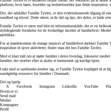
Familie Tavlen er et dedikeret online medie, der fokuserer på at skabe i
platform, hvor børn, forældre og bedsteforældre kan finde inspiration, 
Det, der adskiller Familie Tavlen, er den evidensbaserede tilgang til 
sundhed og trivsel. Dette sikrer, at de råd og tips, der deles, er både rel
Familie Tavlen er mere end blot en informationskilde; det er en fælless
dybdegående forståelse for de forskellige facetter af familielivet. M
øjeblikke.
For at imødekomme de mange nuancer af familielivet dækker Familie Tavle
inspiration til sjove aktiviteter, finder man det hos Familie Tavlen.
Med et klart mål om at støtte familier i deres hverdag, fokuserer mediet 
familier, der stræber efter at skabe et harmonisk og kærligt hjem.
I takt med at samfundet ændrer sig, er Familie Tavlen forpligtet til at 
uundgåelig ressource for familier i Danmark.
Del og hjælp
X
Facebook
Instagram
LinkedIn
YouTube
Pin
Hvem er vi
Send mail
Medier
Kampagner
Profil