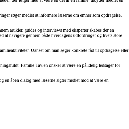
æder, der følger med at være en del af en familie, tilbyder mediet en
deringer søger mediet at informere læserne om emner som opdragelse,
nnem artikler, guides og interviews med eksperter skabes der en
ed at navigere gennem både hverdagens udfordringer og livets store
milieaktiviteter. Uanset om man søger konkrete råd til opdragelse eller
meningsfuldt. Familie Tavlen ønsker at være en pålidelig ledsager for
et og en åben dialog med læserne sigter mediet mod at være en