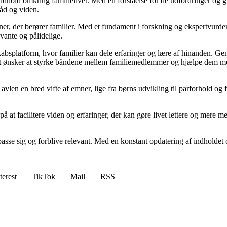
ndhold omkring familielivet. Med en forståelse for de udfordringer og gl
råd og viden.
emner, der berører familier. Med et fundament i forskning og ekspertvur
evante og pålidelige.
kabsplatform, hvor familier kan dele erfaringer og lære af hinanden. Ge
ediet ønsker at styrke båndene mellem familiemedlemmer og hjælpe dem m
n en bred vifte af emner, lige fra børns udvikling til parforhold og fa
på at facilitere viden og erfaringer, der kan gøre livet lettere og mere 
tilpasse sig og forblive relevant. Med en konstant opdatering af indhold
terest
TikTok
Mail
RSS