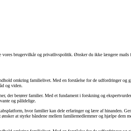
ores brugervilkår og privatlivspolitik. Ønsker du ikke længere mails fr
ndhold omkring familielivet. Med en forståelse for de udfordringer og gl
råd og viden.
emner, der berører familier. Med et fundament i forskning og ekspertvur
evante og pålidelige.
kabsplatform, hvor familier kan dele erfaringer og lære af hinanden. Ge
ediet ønsker at styrke båndene mellem familiemedlemmer og hjælpe dem m