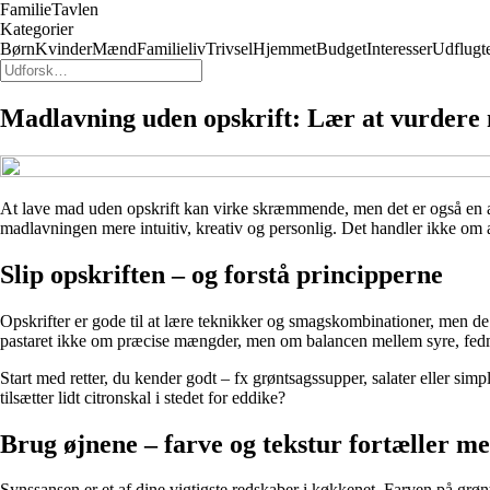
FamilieTavlen
Kategorier
Børn
Kvinder
Mænd
Familieliv
Trivsel
Hjemmet
Budget
Interesser
Udflugt
Madlavning uden opskrift: Lær at vurdere
At lave mad uden opskrift kan virke skræmmende, men det er også en af 
madlavningen mere intuitiv, kreativ og personlig. Det handler ikke om a
Slip opskriften – og forstå principperne
Opskrifter er gode til at lære teknikker og smagskombinationer, men d
pastaret ikke om præcise mængder, men om balancen mellem syre, fedme og
Start med retter, du kender godt – fx grøntsagssupper, salater eller simpl
tilsætter lidt citronskal i stedet for eddike?
Brug øjnene – farve og tekstur fortæller me
Synssansen er et af dine vigtigste redskaber i køkkenet. Farven på grønt