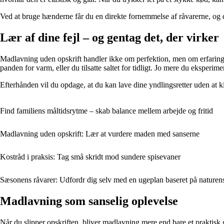
Ved at bruge hænderne får du en direkte fornemmelse af råvarerne, og d
Lær af dine fejl – og gentag det, der virker
Madlavning uden opskrift handler ikke om perfektion, men om erfaring. 
panden for varm, eller du tilsatte saltet for tidligt. Jo mere du eksperi
Efterhånden vil du opdage, at du kan lave dine yndlingsretter uden at ki
Find familiens måltidsrytme – skab balance mellem arbejde og fritid
Madlavning uden opskrift: Lær at vurdere maden med sanserne
Kostråd i praksis: Tag små skridt mod sundere spisevaner
Sæsonens råvarer: Udfordr dig selv med en ugeplan baseret på naturen
Madlavning som sanselig oplevelse
Når du slipper opskriften, bliver madlavning mere end bare et praktisk 