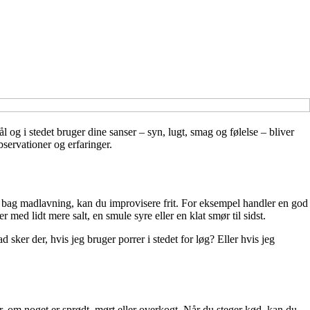
g i stedet bruger dine sanser – syn, lugt, smag og følelse – bliver
bservationer og erfaringer.
r bag madlavning, kan du improvisere frit. For eksempel handler en god
ed lidt mere salt, en smule syre eller en klat smør til sidst.
d sker der, hvis jeg bruger porrer i stedet for løg? Eller hvis jeg
er, om noget er sprødt, mørt eller overkogt. Når du steger kød, kan du