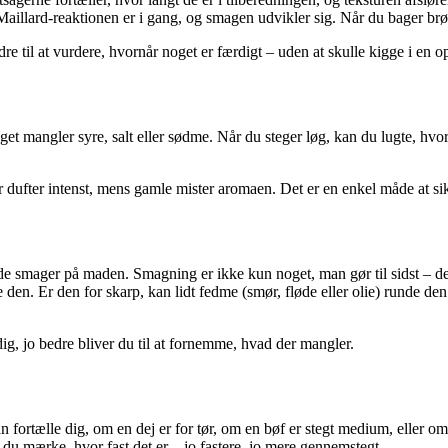
t Maillard-reaktionen er i gang, og smagen udvikler sig. Når du bager br
 til at vurdere, hvornår noget er færdigt – uden at skulle kigge i en op
t mangler syre, salt eller sødme. Når du steger løg, kan du lugte, hvorn
er dufter intenst, mens gamle mister aromaen. Det er en enkel måde at si
e de smager på maden. Smagning er ikke kun noget, man gør til sidst – d
løfte den. Er den for skarp, kan lidt fedme (smør, fløde eller olie) runde
ig, jo bedre bliver du til at fornemme, hvad der mangler.
fortælle dig, om en dej er for tør, om en bøf er stegt medium, eller om
n du mærke, hvor fast det er – jo fastere, jo mere gennemstegt.