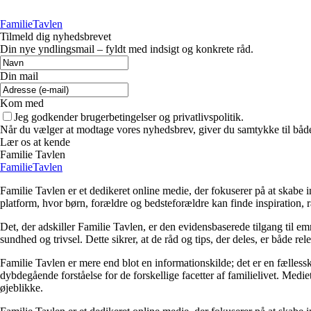
FamilieTavlen
Tilmeld dig nyhedsbrevet
Din nye yndlingsmail – fyldt med indsigt og konkrete råd.
Din mail
Kom med
Jeg godkender brugerbetingelser og privatlivspolitik.
Når du vælger at modtage vores nyhedsbrev, giver du samtykke til både v
Lær os at kende
Familie Tavlen
FamilieTavlen
Familie Tavlen er et dedikeret online medie, der fokuserer på at skabe i
platform, hvor børn, forældre og bedsteforældre kan finde inspiration, 
Det, der adskiller Familie Tavlen, er den evidensbaserede tilgang til 
sundhed og trivsel. Dette sikrer, at de råd og tips, der deles, er både rel
Familie Tavlen er mere end blot en informationskilde; det er en fælless
dybdegående forståelse for de forskellige facetter af familielivet. M
øjeblikke.