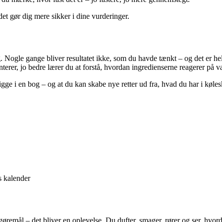
et gør dig mere sikker i dine vurderinger.
Nogle gange bliver resultatet ikke, som du havde tænkt – og det er helt
menterer, jo bedre lærer du at forstå, hvordan ingredienserne reagerer på 
gge i en bog – og at du kan skabe nye retter ud fra, hvad du har i køles
s kalender
gøremål – det bliver en oplevelse. Du dufter, smager, rører og ser, hvo