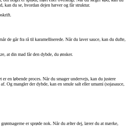
ød, kan du se, hvordan dejen hæver og får struktur.
skrift.
år de går fra rå til karamelliserede. Når du laver sauce, kan du dufte,
kre, at din mad får den dybde, du ønsker.
et er en løbende proces. Når du smager undervejs, kan du justere
 den af. Og mangler der dybde, kan en smule salt eller umami (sojasauce,
 grøntsagerne er sprøde nok. Når du ælter dej, lærer du at mærke,