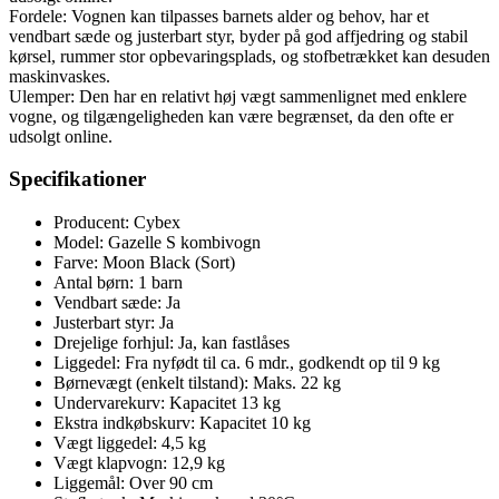
Fordele: Vognen kan tilpasses barnets alder og behov, har et
vendbart sæde og justerbart styr, byder på god affjedring og stabil
kørsel, rummer stor opbevaringsplads, og stofbetrækket kan desuden
maskinvaskes.
Ulemper: Den har en relativt høj vægt sammenlignet med enklere
vogne, og tilgængeligheden kan være begrænset, da den ofte er
udsolgt online.
Specifikationer
Producent: Cybex
Model: Gazelle S kombivogn
Farve: Moon Black (Sort)
Antal børn: 1 barn
Vendbart sæde: Ja
Justerbart styr: Ja
Drejelige forhjul: Ja, kan fastlåses
Liggedel: Fra nyfødt til ca. 6 mdr., godkendt op til 9 kg
Børnevægt (enkelt tilstand): Maks. 22 kg
Undervarekurv: Kapacitet 13 kg
Ekstra indkøbskurv: Kapacitet 10 kg
Vægt liggedel: 4,5 kg
Vægt klapvogn: 12,9 kg
Liggemål: Over 90 cm