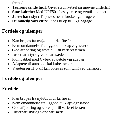
fremad.
Terrængående hjul:
Giver stabil kørsel på ujævne underlag.
Stor kaleche:
Med UPF50+ beskyttelse og ventilationsnet.
Justerbart styr:
Tilpasses nemt forskellige brugere.
Rummelig varekurv:
Plads til op til 5 kg bagage.
Fordele og ulemper
Kan bruges fra nyfødt til cirka fire år
Nem omdannelse fra liggedel til klapvognssæde
God affjedring og store hjul til varieret terræn
Justerbart styr og vendbart sæde
Kompatibel med Cybex autostole via adapter
Adaptere til autostol skal købes separat
Vægten på 11,6 kg kan opleves som tung ved transport
Fordele og ulemper
Fordele
Kan bruges fra nyfødt til cirka fire år
Nem omdannelse fra liggedel til klapvognssæde
God affjedring og store hjul til varieret terræn
Justerbart styr og vendbart sæde