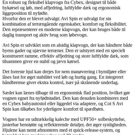
En robust og fleksibel klapvogn fra Cybex, designet til både
bykørsel og løb, med affjedring, luftfyldte dæk og ergonomisk
liggeposition til nyfødte.
Hvorfor den er blevet udvalgt: Avi Spin er udvalgt for sin
kombination af terrængående egenskaber, komfort og fleksibilitet.
Den repræsenterer en moderne klapvogn, der kan bruges både til
daglig transport og aktiv brug som løbevogn.
Avi Spin er udviklet som en alsidig klapvogn, der kan håndtere både
byens gader og ujævne terræner. Den er udstyret med en specielt
konstrueret ramme, effektiv affjedring og store luftfyldte dæk, som
tilsammen giver en stabil og jævn kørsel.
Det forreste hjul kan drejes for nem manøvrering i bymiljøer eller
låses fast for øget stabilitet ved løb og hurtig gang. En integreret
håndbremse giver ekstra kontrol, især på skrånende underlag.
Sædet kan lænes tilbage til en ergonomisk flad position, hvilket gør
vognen egnet fra nyfødtstadiet. Den kan desuden kombineres med
en Cybex babyautostol eller liggedel via adaptere, og Cot S Avi
Spin kan tilkøbes for yderligere komfort til spædbørn.
Vognen har en udtrækkelig kaleche med UPF50+ solbeskyttelse,
justerbar benstøtte og reflekterende detaljer, der øger synligheden.
Hjulene kan nemt afmonteres med et quick-release-system, og