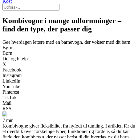
Kost
Kombivogne i mange udformninger –
find den type, der passer dig
Gør hverdagen lettere med en barnevogn, der vokser med dit barn
Børn
Børn
Del og hjælp
X
Facebook
Instagram
LinkedIn
YouTube
Pinterest
TikTok
Mail
RSS
7 min
Kombivogne giver fleksibilitet fra nyfødt til tumling. I artiklen får du
et overblik over forskellige typer, funktioner og fordele, så du kan
finde den kombivogn, der passer bedst til din hverdag og dit barn.