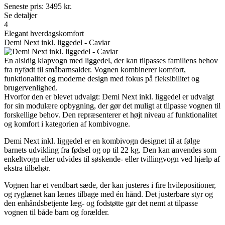
Seneste pris:
3495
kr.
Se detaljer
4
Elegant hverdagskomfort
Demi Next inkl. liggedel - Caviar
En alsidig klapvogn med liggedel, der kan tilpasses familiens behov
fra nyfødt til småbarnsalder. Vognen kombinerer komfort,
funktionalitet og moderne design med fokus på fleksibilitet og
brugervenlighed.
Hvorfor den er blevet udvalgt: Demi Next inkl. liggedel er udvalgt
for sin modulære opbygning, der gør det muligt at tilpasse vognen til
forskellige behov. Den repræsenterer et højt niveau af funktionalitet
og komfort i kategorien af kombivogne.
Demi Next inkl. liggedel er en kombivogn designet til at følge
barnets udvikling fra fødsel og op til 22 kg. Den kan anvendes som
enkeltvogn eller udvides til søskende- eller tvillingvogn ved hjælp af
ekstra tilbehør.
Vognen har et vendbart sæde, der kan justeres i fire hvilepositioner,
og ryglænet kan lænes tilbage med én hånd. Det justerbare styr og
den enhåndsbetjente læg- og fodstøtte gør det nemt at tilpasse
vognen til både barn og forælder.