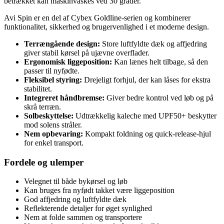
betrækket kan maskinvaskes ved 30 grader.
Avi Spin er en del af Cybex Goldline-serien og kombinerer
funktionalitet, sikkerhed og brugervenlighed i et moderne design.
Terrængående design:
Store luftfyldte dæk og affjedring
giver stabil kørsel på ujævne overflader.
Ergonomisk liggeposition:
Kan lænes helt tilbage, så den
passer til nyfødte.
Fleksibel styring:
Drejeligt forhjul, der kan låses for ekstra
stabilitet.
Integreret håndbremse:
Giver bedre kontrol ved løb og på
skrå terræn.
Solbeskyttelse:
Udtrækkelig kaleche med UPF50+ beskytter
mod solens stråler.
Nem opbevaring:
Kompakt foldning og quick-release-hjul
for enkel transport.
Fordele og ulemper
Velegnet til både bykørsel og løb
Kan bruges fra nyfødt takket være liggeposition
God affjedring og luftfyldte dæk
Reflekterende detaljer for øget synlighed
Nem at folde sammen og transportere