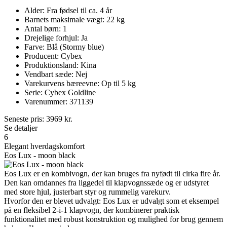
Alder: Fra fødsel til ca. 4 år
Barnets maksimale vægt: 22 kg
Antal børn: 1
Drejelige forhjul: Ja
Farve: Blå (Stormy blue)
Producent: Cybex
Produktionsland: Kina
Vendbart sæde: Nej
Varekurvens bæreevne: Op til 5 kg
Serie: Cybex Goldline
Varenummer: 371139
Seneste pris:
3969
kr.
Se detaljer
6
Elegant hverdagskomfort
Eos Lux - moon black
Eos Lux er en kombivogn, der kan bruges fra nyfødt til cirka fire år.
Den kan omdannes fra liggedel til klapvognssæde og er udstyret
med store hjul, justerbart styr og rummelig varekurv.
Hvorfor den er blevet udvalgt: Eos Lux er udvalgt som et eksempel
på en fleksibel 2-i-1 klapvogn, der kombinerer praktisk
funktionalitet med robust konstruktion og mulighed for brug gennem