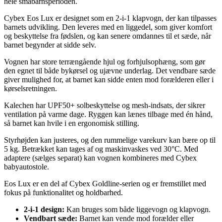
hele småbarnsperioden.
Cybex Eos Lux er designet som en 2-i-1 klapvogn, der kan tilpasses
barnets udvikling. Den leveres med en liggedel, som giver komfort
og beskyttelse fra fødslen, og kan senere omdannes til et sæde, når
barnet begynder at sidde selv.
Vognen har store terrængående hjul og forhjulsophæng, som gør
den egnet til både bykørsel og ujævne underlag. Det vendbare sæde
giver mulighed for, at barnet kan sidde enten mod forælderen eller i
kørselsretningen.
Kalechen har UPF50+ solbeskyttelse og mesh-indsats, der sikrer
ventilation på varme dage. Ryggen kan lænes tilbage med én hånd,
så barnet kan hvile i en ergonomisk stilling.
Styrhøjden kan justeres, og den rummelige varekurv kan bære op til
5 kg. Betrækket kan tages af og maskinvaskes ved 30°C. Med
adaptere (sælges separat) kan vognen kombineres med Cybex
babyautostole.
Eos Lux er en del af Cybex Goldline-serien og er fremstillet med
fokus på funktionalitet og holdbarhed.
2-i-1 design:
Kan bruges som både liggevogn og klapvogn.
Vendbart sæde:
Barnet kan vende mod forælder eller