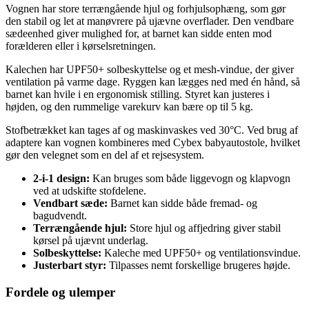
Vognen har store terrængående hjul og forhjulsophæng, som gør
den stabil og let at manøvrere på ujævne overflader. Den vendbare
sædeenhed giver mulighed for, at barnet kan sidde enten mod
forælderen eller i kørselsretningen.
Kalechen har UPF50+ solbeskyttelse og et mesh-vindue, der giver
ventilation på varme dage. Ryggen kan lægges ned med én hånd, så
barnet kan hvile i en ergonomisk stilling. Styret kan justeres i
højden, og den rummelige varekurv kan bære op til 5 kg.
Stofbetrækket kan tages af og maskinvaskes ved 30°C. Ved brug af
adaptere kan vognen kombineres med Cybex babyautostole, hvilket
gør den velegnet som en del af et rejsesystem.
2-i-1 design:
Kan bruges som både liggevogn og klapvogn
ved at udskifte stofdelene.
Vendbart sæde:
Barnet kan sidde både fremad- og
bagudvendt.
Terrængående hjul:
Store hjul og affjedring giver stabil
kørsel på ujævnt underlag.
Solbeskyttelse:
Kaleche med UPF50+ og ventilationsvindue.
Justerbart styr:
Tilpasses nemt forskellige brugeres højde.
Fordele og ulemper