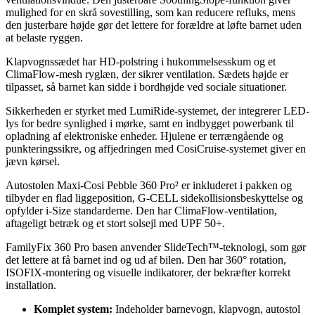
mulighed for en skrå sovestilling, som kan reducere refluks, mens
den justerbare højde gør det lettere for forældre at løfte barnet uden
at belaste ryggen.
Klapvognssædet har HD-polstring i hukommelsesskum og et
ClimaFlow-mesh ryglæn, der sikrer ventilation. Sædets højde er
tilpasset, så barnet kan sidde i bordhøjde ved sociale situationer.
Sikkerheden er styrket med LumiRide-systemet, der integrerer LED-
lys for bedre synlighed i mørke, samt en indbygget powerbank til
opladning af elektroniske enheder. Hjulene er terrængående og
punkteringssikre, og affjedringen med CosiCruise-systemet giver en
jævn kørsel.
Autostolen Maxi-Cosi Pebble 360 Pro² er inkluderet i pakken og
tilbyder en flad liggeposition, G-CELL sidekollisionsbeskyttelse og
opfylder i-Size standarderne. Den har ClimaFlow-ventilation,
aftageligt betræk og et stort solsejl med UPF 50+.
FamilyFix 360 Pro basen anvender SlideTech™-teknologi, som gør
det lettere at få barnet ind og ud af bilen. Den har 360° rotation,
ISOFIX-montering og visuelle indikatorer, der bekræfter korrekt
installation.
Komplet system:
Indeholder barnevogn, klapvogn, autostol