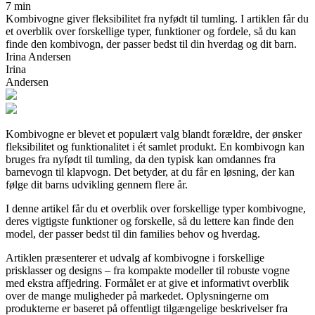
7 min
Kombivogne giver fleksibilitet fra nyfødt til tumling. I artiklen får du
et overblik over forskellige typer, funktioner og fordele, så du kan
finde den kombivogn, der passer bedst til din hverdag og dit barn.
Irina Andersen
Irina
Andersen
Kombivogne er blevet et populært valg blandt forældre, der ønsker
fleksibilitet og funktionalitet i ét samlet produkt. En kombivogn kan
bruges fra nyfødt til tumling, da den typisk kan omdannes fra
barnevogn til klapvogn. Det betyder, at du får en løsning, der kan
følge dit barns udvikling gennem flere år.
I denne artikel får du et overblik over forskellige typer kombivogne,
deres vigtigste funktioner og forskelle, så du lettere kan finde den
model, der passer bedst til din families behov og hverdag.
Artiklen præsenterer et udvalg af kombivogne i forskellige
prisklasser og designs – fra kompakte modeller til robuste vogne
med ekstra affjedring. Formålet er at give et informativt overblik
over de mange muligheder på markedet. Oplysningerne om
produkterne er baseret på offentligt tilgængelige beskrivelser fra