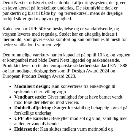
Demi Next er udstyret med et dobbelt affjedringssystem, der giver
en jævn kørsel på forskellige underlag. De skumfyldte dæk er
punkterfri og klar til både by- og terrænkørsel, mens de drejelige
forhjul sikrer god manøvredygtighed.
Kalechen har UPF 50+ solbeskyttelse og er vandafvisende, og
vognen leveres med regnslag. Sædet har en aftagelig indsats i
merinould, som giver ekstra komfort og kan omdannes til mesh for
bedre ventilation i varmere vejr.
Den rummelige varekurv har en kapacitet på op til 10 kg, og vognen
er kompatibel med både Demi Next liggedel og søskendesæde.
Produktet lever op til den europæiske sikkerhedsstandard EN 1888
og har modtaget designpriser som iF Design Award 2024 og
European Product Design Award 2023.
Modulært design:
Kan konverteres fra enkeltvogn til
søskende- eller tvillingvogn.
Vendbart sæde:
Giver mulighed for at have barnet vendt
mod forælder eller ud mod verden.
Dobbelt affjedring:
Sørger for stabil og behagelig kørsel på
forskellige underlag.
UPF 50+ kaleche:
Beskytter mod sol og vind, samtidig med
at den er vandafvisende.
Helårssæde:
Kan skiftes mellem varm merinould og