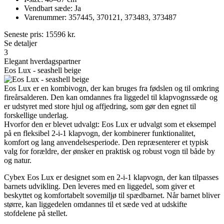
Vendbart sæde: Ja
Varenummer: 357445, 370121, 373483, 373487
Seneste pris:
15596
kr.
Se detaljer
3
Elegant hverdagspartner
Eos Lux - seashell beige
Eos Lux er en kombivogn, der kan bruges fra fødslen og til omkring
fireårsalderen. Den kan omdannes fra liggedel til klapvognssæde og
er udstyret med store hjul og affjedring, som gør den egnet til
forskellige underlag.
Hvorfor den er blevet udvalgt: Eos Lux er udvalgt som et eksempel
på en fleksibel 2-i-1 klapvogn, der kombinerer funktionalitet,
komfort og lang anvendelsesperiode. Den repræsenterer et typisk
valg for forældre, der ønsker en praktisk og robust vogn til både by
og natur.
Cybex Eos Lux er designet som en 2-i-1 klapvogn, der kan tilpasses
barnets udvikling. Den leveres med en liggedel, som giver et
beskyttet og komfortabelt sovemiljø til spædbarnet. Når barnet bliver
større, kan liggedelen omdannes til et sæde ved at udskifte
stofdelene på stellet.