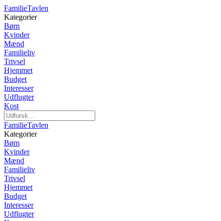
FamilieTavlen
Kategorier
Børn
Kvinder
Mænd
Familieliv
Trivsel
Hjemmet
Budget
Interesser
Udflugter
Kost
FamilieTavlen
Kategorier
Børn
Kvinder
Mænd
Familieliv
Trivsel
Hjemmet
Budget
Interesser
Udflugter