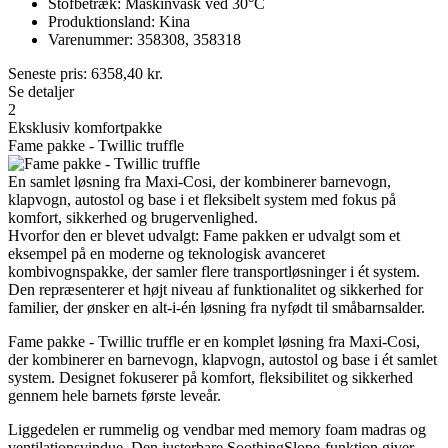
Stofbetræk: Maskinvask ved 30°C
Produktionsland: Kina
Varenummer: 358308, 358318
Seneste pris:
6358,40
kr.
Se detaljer
2
Eksklusiv komfortpakke
Fame pakke - Twillic truffle
En samlet løsning fra Maxi-Cosi, der kombinerer barnevogn,
klapvogn, autostol og base i et fleksibelt system med fokus på
komfort, sikkerhed og brugervenlighed.
Hvorfor den er blevet udvalgt: Fame pakken er udvalgt som et
eksempel på en moderne og teknologisk avanceret
kombivognspakke, der samler flere transportløsninger i ét system.
Den repræsenterer et højt niveau af funktionalitet og sikkerhed for
familier, der ønsker en alt-i-én løsning fra nyfødt til småbarnsalder.
Fame pakke - Twillic truffle er en komplet løsning fra Maxi-Cosi,
der kombinerer en barnevogn, klapvogn, autostol og base i ét samlet
system. Designet fokuserer på komfort, fleksibilitet og sikkerhed
gennem hele barnets første leveår.
Liggedelen er rummelig og vendbar med memory foam madras og
ventilationsvindue. Den justerbare SoothingSlope-funktion giver