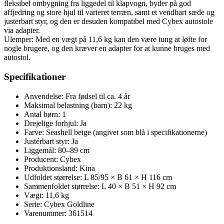
fleksibel ombygning fra liggedel til klapvogn, byder på god
affjedring og store hjul til varieret terræn, samt et vendbart sæde og
justerbart styr, og den er desuden kompatibel med Cybex autostole
via adapter.
Ulemper: Med en vægt på 11,6 kg kan den være tung at løfte for
nogle brugere, og den kræver en adapter for at kunne bruges med
autostol.
Specifikationer
Anvendelse: Fra fødsel til ca. 4 år
Maksimal belastning (barn): 22 kg
Antal børn: 1
Drejelige forhjul: Ja
Farve: Seashell beige (angivet som blå i specifikationerne)
Justérbart styr: Ja
Liggemål: 80–89 cm
Producent: Cybex
Produktionsland: Kina
Udfoldet størrelse: L 85/95 × B 61 × H 116 cm
Sammenfoldet størrelse: L 40 × B 51 × H 92 cm
Vægt: 11,6 kg
Serie: Cybex Goldline
Varenummer: 361514