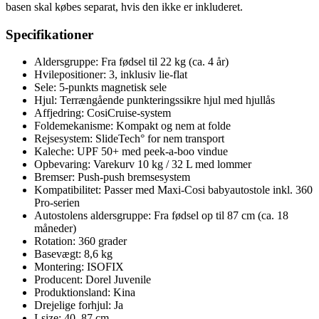
basen skal købes separat, hvis den ikke er inkluderet.
Specifikationer
Aldersgruppe: Fra fødsel til 22 kg (ca. 4 år)
Hvilepositioner: 3, inklusiv lie-flat
Sele: 5-punkts magnetisk sele
Hjul: Terrængående punkteringssikre hjul med hjullås
Affjedring: CosiCruise-system
Foldemekanisme: Kompakt og nem at folde
Rejsesystem: SlideTech° for nem transport
Kaleche: UPF 50+ med peek-a-boo vindue
Opbevaring: Varekurv 10 kg / 32 L med lommer
Bremser: Push-push bremsesystem
Kompatibilitet: Passer med Maxi-Cosi babyautostole inkl. 360
Pro-serien
Autostolens aldersgruppe: Fra fødsel op til 87 cm (ca. 18
måneder)
Rotation: 360 grader
Basevægt: 8,6 kg
Montering: ISOFIX
Producent: Dorel Juvenile
Produktionsland: Kina
Drejelige forhjul: Ja
I-size: 40–87 cm