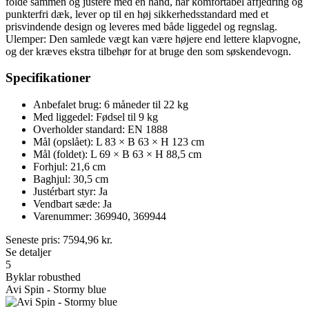
folde sammen og justere med én hånd, har komfortabel affjedring og
punkterfri dæk, lever op til en høj sikkerhedsstandard med et
prisvindende design og leveres med både liggedel og regnslag.
Ulemper: Den samlede vægt kan være højere end lettere klapvogne,
og der kræves ekstra tilbehør for at bruge den som søskendevogn.
Specifikationer
Anbefalet brug: 6 måneder til 22 kg
Med liggedel: Fødsel til 9 kg
Overholder standard: EN 1888
Mål (opslået): L 83 × B 63 × H 123 cm
Mål (foldet): L 69 × B 63 × H 88,5 cm
Forhjul: 21,6 cm
Baghjul: 30,5 cm
Justérbart styr: Ja
Vendbart sæde: Ja
Varenummer: 369940, 369944
Seneste pris:
7594,96
kr.
Se detaljer
5
Byklar robusthed
Avi Spin - Stormy blue