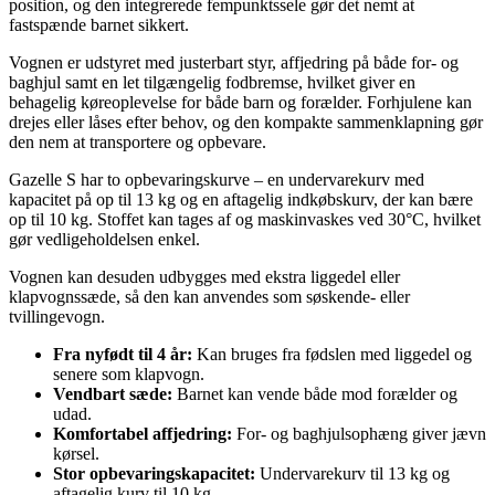
position, og den integrerede fempunktssele gør det nemt at
fastspænde barnet sikkert.
Vognen er udstyret med justerbart styr, affjedring på både for- og
baghjul samt en let tilgængelig fodbremse, hvilket giver en
behagelig køreoplevelse for både barn og forælder. Forhjulene kan
drejes eller låses efter behov, og den kompakte sammenklapning gør
den nem at transportere og opbevare.
Gazelle S har to opbevaringskurve – en undervarekurv med
kapacitet på op til 13 kg og en aftagelig indkøbskurv, der kan bære
op til 10 kg. Stoffet kan tages af og maskinvaskes ved 30°C, hvilket
gør vedligeholdelsen enkel.
Vognen kan desuden udbygges med ekstra liggedel eller
klapvognssæde, så den kan anvendes som søskende- eller
tvillingevogn.
Fra nyfødt til 4 år:
Kan bruges fra fødslen med liggedel og
senere som klapvogn.
Vendbart sæde:
Barnet kan vende både mod forælder og
udad.
Komfortabel affjedring:
For- og baghjulsophæng giver jævn
kørsel.
Stor opbevaringskapacitet:
Undervarekurv til 13 kg og
aftagelig kurv til 10 kg.