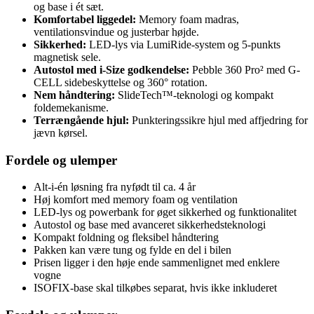
og base i ét sæt.
Komfortabel liggedel:
Memory foam madras,
ventilationsvindue og justerbar højde.
Sikkerhed:
LED-lys via LumiRide-system og 5-punkts
magnetisk sele.
Autostol med i-Size godkendelse:
Pebble 360 Pro² med G-
CELL sidebeskyttelse og 360° rotation.
Nem håndtering:
SlideTech™-teknologi og kompakt
foldemekanisme.
Terrængående hjul:
Punkteringssikre hjul med affjedring for
jævn kørsel.
Fordele og ulemper
Alt-i-én løsning fra nyfødt til ca. 4 år
Høj komfort med memory foam og ventilation
LED-lys og powerbank for øget sikkerhed og funktionalitet
Autostol og base med avanceret sikkerhedsteknologi
Kompakt foldning og fleksibel håndtering
Pakken kan være tung og fylde en del i bilen
Prisen ligger i den høje ende sammenlignet med enklere
vogne
ISOFIX-base skal tilkøbes separat, hvis ikke inkluderet