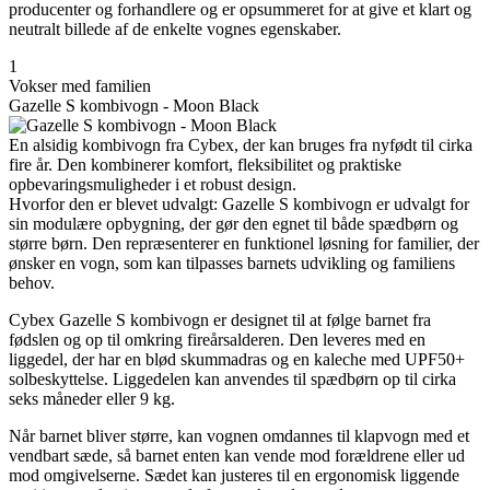
producenter og forhandlere og er opsummeret for at give et klart og
neutralt billede af de enkelte vognes egenskaber.
1
Vokser med familien
Gazelle S kombivogn - Moon Black
En alsidig kombivogn fra Cybex, der kan bruges fra nyfødt til cirka
fire år. Den kombinerer komfort, fleksibilitet og praktiske
opbevaringsmuligheder i et robust design.
Hvorfor den er blevet udvalgt: Gazelle S kombivogn er udvalgt for
sin modulære opbygning, der gør den egnet til både spædbørn og
større børn. Den repræsenterer en funktionel løsning for familier, der
ønsker en vogn, som kan tilpasses barnets udvikling og familiens
behov.
Cybex Gazelle S kombivogn er designet til at følge barnet fra
fødslen og op til omkring fireårsalderen. Den leveres med en
liggedel, der har en blød skummadras og en kaleche med UPF50+
solbeskyttelse. Liggedelen kan anvendes til spædbørn op til cirka
seks måneder eller 9 kg.
Når barnet bliver større, kan vognen omdannes til klapvogn med et
vendbart sæde, så barnet enten kan vende mod forældrene eller ud
mod omgivelserne. Sædet kan justeres til en ergonomisk liggende